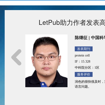
LetPub助力作者发
ute of
陈继征 | 中国
发表期刊
protein cell
RNAL
IF：15.328
中科院分区：1区
服务评价
润色的很快很及时，送
语言问题。
修改，编辑水平高，