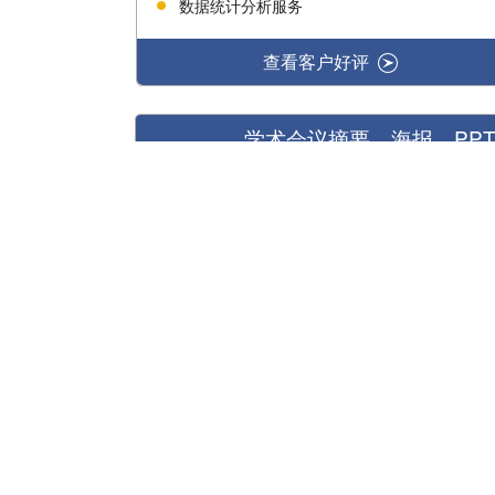
数据统计分析服务
查看客户好评
学术会议摘要、海报、PP
为科研人员提供一站式学术传播解决方案：
会议摘要撰写服务
会议海报定制服务
会议演讲PPT定制服务
会议演讲稿撰写服务
1000多位各学科领域资深编辑