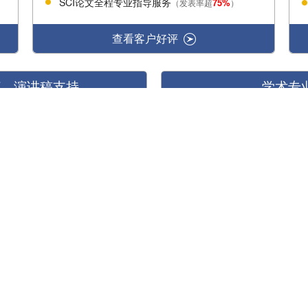
SCI论文全程专业指导服务
75%
（发表率超
）
查看客户好评
T、演讲稿支持
学术专
对学术图片及视频提供创意设计
SCI期刊封面图设计制作服
图文摘要设计制作服务
视频摘要制作服务
动画视频定制服务
。入驻中国地区15年来，已经完成150,0