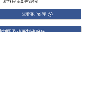
医学科研基金申报课程
查看客户好评
业制图及动画制作服务
和专业制作服务:
务
00多篇次文章或专著的编辑工作。