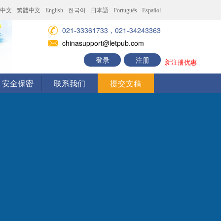
中文
繁體中文
English
한국어
日本語
Português
Español
021-33361733，021-34243363
chinasupport@letpub.com
登录
注册
新注册优惠
安全保密
联系我们
提交文稿