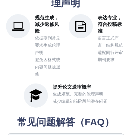
理声明
规范生成，
表达专业，
减少返修风
符合投稿标
险
准
依据期刊常见
语言正式严
要求生成伦理
谨，结构规范
声明
适配同行评审
避免因格式或
期刊要求
内容问题被退
修
提升论文送审概率
生成规范、完整的伦理声明
减少编辑初筛阶段的潜在问题
常见问题解答（FAQ）