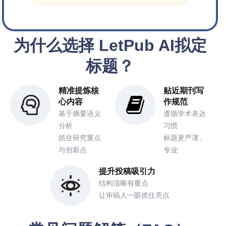
为什么选择 LetPub AI拟定
标题？
精准提炼核
贴近期刊写
心内容
作规范
基于摘要语义
遵循学术表达
分析
习惯
抓住研究重点
标题更严谨、
与创新点
专业
提升投稿吸引力
结构清晰有重点
让审稿人一眼抓住亮点