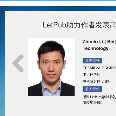
LetPub助力作者发
ute of
许锐伟 | 北京大
发表期刊
Environment Internati
RNAL
IF：13.352
中科院分区：1区
服务评价
非常不错的润色体验
言质量得到了很大提
修改，编辑水平高，