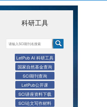
科研工具
张书倩 | 上海交通大学
发表期刊
LetPub AI 科研工具
Journal of Materials Chemistry A
IF：14.511
国家自然基金查询
中科院分区：2区
SCI期刊查询
服务评价
服务态度认真，效率高，专业程度高，是值得信赖
LetPub公开课
的。
SCI讲座资料下载
SCI论文写作材料