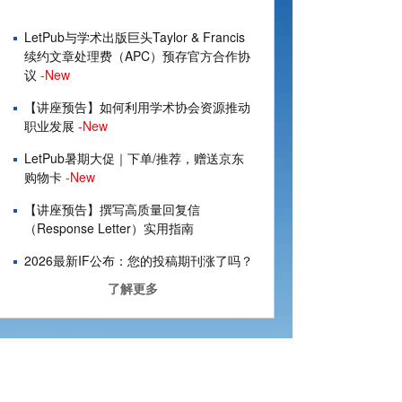
LetPub与学术出版巨头Taylor & Francis
续约文章处理费（APC）预存官方合作协
议
-New
【讲座预告】如何利用学术协会资源推动
职业发展
-New
LetPub暑期大促｜下单/推荐，赠送京东
购物卡
-New
【讲座预告】撰写高质量回复信
（Response Letter）实用指南
2026最新IF公布：您的投稿期刊涨了吗？
了解更多
2026端午佳节LetPub放假通知
【讲座预告】高质量基金Proposal写作指
南
五一假期不打烊，LetPub论文编辑服务照
常进行！