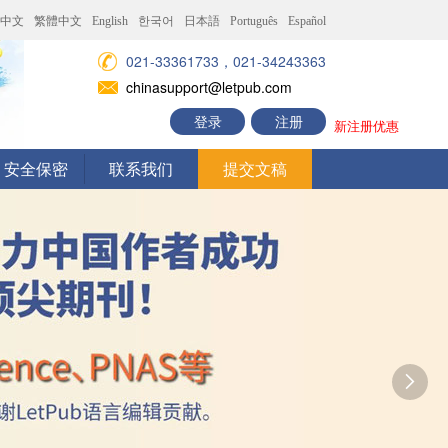
中文
繁體中文
English
한국어
日本語
Português
Español
021-33361733，021-34243363
chinasupport@letpub.com
登录
注册
新注册优惠
安全保密
联系我们
提交文稿
