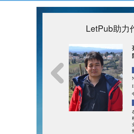
LetPub
 中国科学院深圳先进技术研究
ications
1区
博士的推荐下，我们使用LetPub全
文章历经四次修改，每次修改都很专
的拉丁文城市名竟然也提醒我们做了
tPub的编辑专业细致的服务，期待下